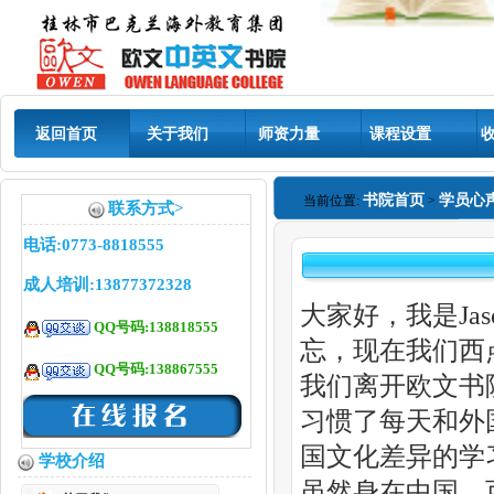
返回首页
关于我们
师资力量
课程设置
书院首页
学员心
当前位置:
>
联系方式>
电话:0773-8818555
成人培训:13877372328
大家好，我是Ja
QQ号码:138818555
忘，现在我们西
QQ号码:138867555
我们离开欧文书
习惯了每天和外
国文化差异的学
学校介绍
虽然身在中国，