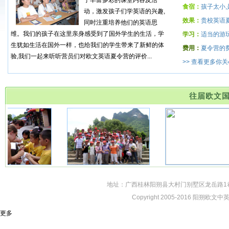
了丰富多彩的课堂内容及活
食宿：
孩子太小
动，激发孩子们学英语的兴趣,
效果：
贵校英语
同时注重培养他们的英语思
维。我们的孩子在这里亲身感受到了国外学生的生活，学
学习：
适当的游
生犹如生活在国外一样，也给我们的学生带来了新鲜的体
费用：
夏令营的
验,我们一起来听听营员们对欧文英语夏令营的评价...
>> 查看更多你
往届欧文
地址：广西桂林阳朔县大村门别墅区龙岳路1巷
Copyright 2005-2016 阳
更多