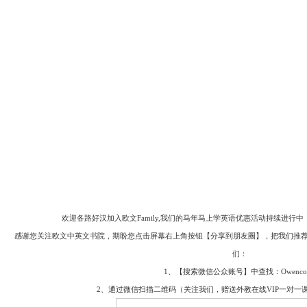
欢迎各路好汉加入欧文Family,我们的马年马上学英语优惠活动持续进行
感谢您关注欧文中英文书院，期盼您点击屏幕右上角按钮【分享到朋友圈】，把我们推荐
们：
1、【搜索微信公众账号】中查找：Owencolle
2、通过微信扫描二维码（关注我们，赠送外教在线VIP一对一