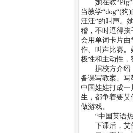
她在教“Pig
当教学“dog“
汪汪”的叫声。
稽，不时逗得孩
会用单词卡片由
作、叫声比赛。
极性和主动性，
据校方介绍，
备课写教案、写
中国娃娃打成一
生，都争着要艾
做游戏。
“中国英语热
下课后，艾伦