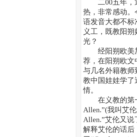
二00五年，退
热，非常感动。
语发音大都不标
义工，既教阳朔
光？
经阳朔欧美加(
荐，在阳朔欧文
与几名外籍教师
教中国娃娃学了
情。
在义教的第一天，
Allen.”(我叫艾
Allen.”艾
解释艾伦的话后