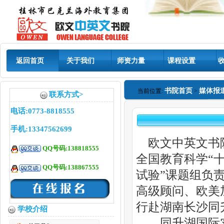
返回首页
关于我们
师资力量
课程设置
书院首页
媒体报
当前位置:
>
联系方式>
电话:0773-8818555
手机:13347562699
欧文中英文书院
QQ号码:138818555
全国教育科学“
QQ号码:138867555
试验”课题组负
高级顾问、欧美加
行赴湖南长沙同
学校介绍
同升湖国际实