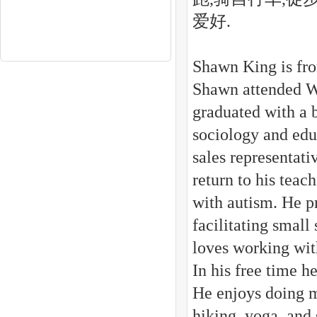
爱好.
Shawn King is fro
Shawn attended We
graduated with a 
sociology and edu
sales representati
return to his teac
with autism. He pr
facilitating smal
loves working wit
In his free time h
He enjoys doing ma
hiking, yoga, and