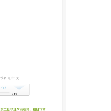
者: 佚名 点击:
次
(2)
下
7.1%
营第二批毕业学员视频、相册花絮