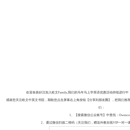
欢迎各路好汉加入欧文Family,我们的马年马上学英语优惠活动持续进行
感谢您关注欧文中英文书院，期盼您点击屏幕右上角按钮【分享到朋友圈】，把我们推荐
们：
1、【搜索微信公众账号】中查找：Owencolle
2、通过微信扫描二维码（关注我们，赠送外教在线VIP一对一