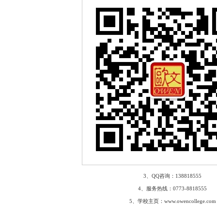
3、QQ咨询：138818555
4、服务热线：0773-8818555
5、学校主页：www.owencollege.com