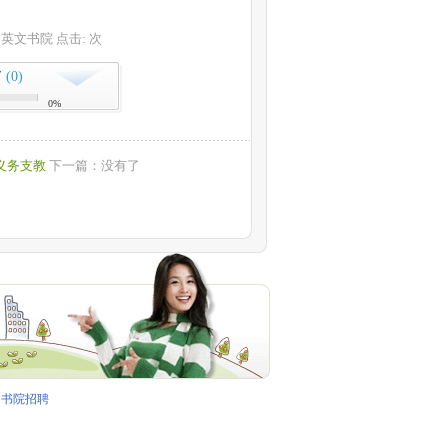
 欧文英文书院 点击:
次
(0)
下
0%
义务支教
下一篇：没有了
书院招聘